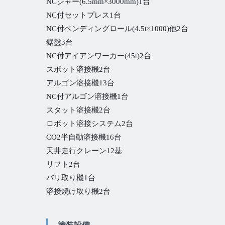
NCシャー(6.5mm×3000mm)1台
NC付セットプレス1台
NC付ベンディングロール(4.5t×1000)他2台
鋸盤3台
NC付アイアンワーカー(45t)2台
スポット溶接機2台
アルゴン溶接機13台
NC付アルゴン溶接機1台
スタット溶接機2台
ロボット溶接システム2台
CO2半自動溶接機16台
天井走行クレーン12基
リフト2台
バリ取り機1台
溶接焼け取り機2台