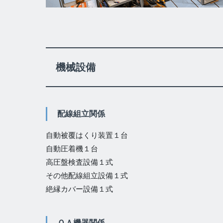
機械設備
配線組立関係
自動被覆はくり装置１台
自動圧着機１台
高圧盤検査設備１式
その他配線組立設備１式
絶縁カバー設備１式
ＯＡ機器関係