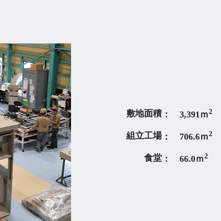
2
敷地面積
： 3,391ｍ
2
組立工場
： 706.6ｍ
2
食堂
： 66.0ｍ